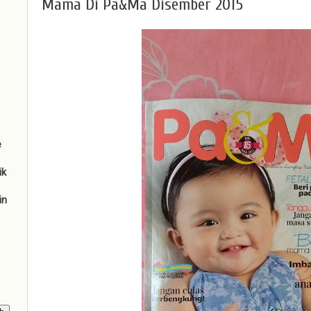
Mama Di Pa&Ma Disember 2015
e
ik
in