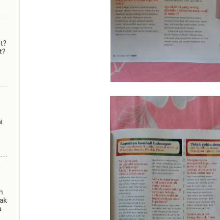
lt?
t?
i
m
n
kak
a