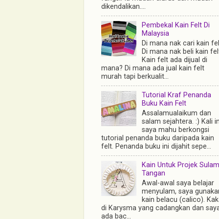
dikendalikan....
Pembekal Kain Felt Di
Malaysia
Di mana nak cari kain fe
Di mana nak beli kain fel
Kain felt ada dijual di
mana? Di mana ada jual kain felt
murah tapi berkualit...
Tutorial Kraf Penanda
Buku Kain Felt
Assalamualaikum dan
salam sejahtera. :) Kali in
saya mahu berkongsi
tutorial penanda buku daripada kain
felt. Penanda buku ini dijahit sepe...
Kain Untuk Projek Sula
Tangan
Awal-awal saya belajar
menyulam, saya gunaka
kain belacu (calico). Ka
di Karysma yang cadangkan dan say
ada bac...