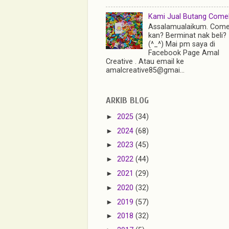
Kami Jual Butang Comel 
Assalamualaikum. Come
kan? Berminat nak beli?
(^_^) Mai pm saya di
Facebook Page Amal
Creative . Atau email ke
amalcreative85@gmai...
ARKIB BLOG
►
2025
(34)
►
2024
(68)
►
2023
(45)
►
2022
(44)
►
2021
(29)
►
2020
(32)
►
2019
(57)
►
2018
(32)