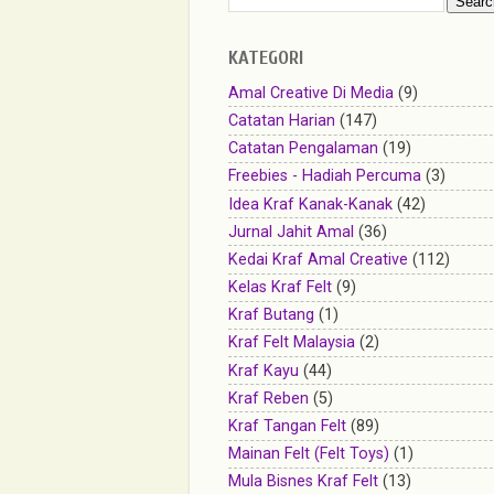
KATEGORI
Amal Creative Di Media
(9)
Catatan Harian
(147)
Catatan Pengalaman
(19)
Freebies - Hadiah Percuma
(3)
Idea Kraf Kanak-Kanak
(42)
Jurnal Jahit Amal
(36)
Kedai Kraf Amal Creative
(112)
Kelas Kraf Felt
(9)
Kraf Butang
(1)
Kraf Felt Malaysia
(2)
Kraf Kayu
(44)
Kraf Reben
(5)
Kraf Tangan Felt
(89)
Mainan Felt (Felt Toys)
(1)
Mula Bisnes Kraf Felt
(13)