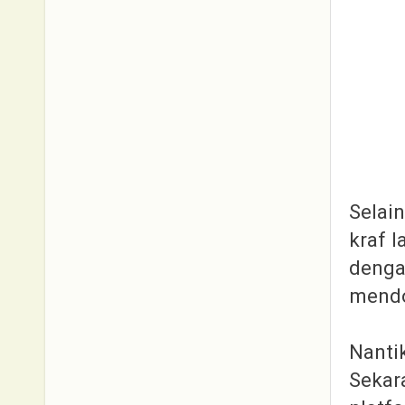
Selain
kraf l
denga
mend
Nanti
Sekara