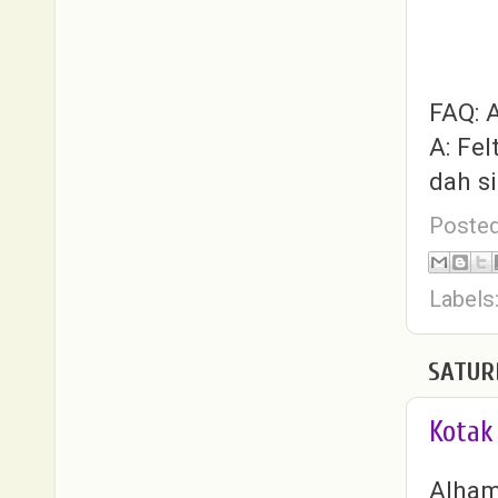
FAQ: A
A: Fel
dah s
Poste
Labels
SATUR
Kotak
Alham