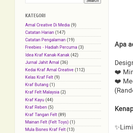
KATEGORI
Amal Creative Di Media
(9)
Catatan Harian
(147)
Catatan Pengalaman
(19)
Apa a
Freebies - Hadiah Percuma
(3)
Idea Kraf Kanak-Kanak
(42)
Design
Jurnal Jahit Amal
(36)
Kedai Kraf Amal Creative
(112)
❤️ Mi
Kelas Kraf Felt
(9)
❤️ Me
Kraf Butang
(1)
(Rand
Kraf Felt Malaysia
(2)
Kraf Kayu
(44)
Kenap
Kraf Reben
(5)
Kraf Tangan Felt
(89)
Mainan Felt (Felt Toys)
(1)
✨Limi
Mula Bisnes Kraf Felt
(13)