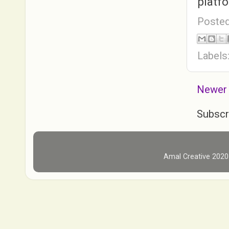
platf
Poste
Labels
Newer
Subscr
Amal Creative 202