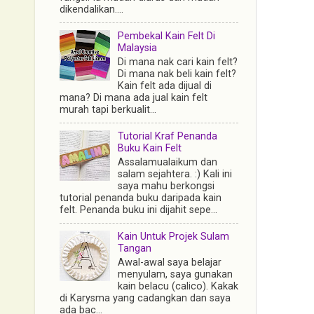
dikendalikan....
Pembekal Kain Felt Di
Malaysia
Di mana nak cari kain felt?
Di mana nak beli kain felt?
Kain felt ada dijual di
mana? Di mana ada jual kain felt
murah tapi berkualit...
Tutorial Kraf Penanda
Buku Kain Felt
Assalamualaikum dan
salam sejahtera. :) Kali ini
saya mahu berkongsi
tutorial penanda buku daripada kain
felt. Penanda buku ini dijahit sepe...
Kain Untuk Projek Sulam
Tangan
Awal-awal saya belajar
menyulam, saya gunakan
kain belacu (calico). Kakak
di Karysma yang cadangkan dan saya
ada bac...