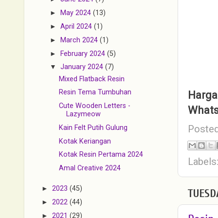
►
May 2024
(13)
►
April 2024
(1)
►
March 2024
(1)
►
February 2024
(5)
▼
January 2024
(7)
Mixed Flatback Resin
Resin Tema Tumbuhan
Harga
Cute Wooden Letters -
Whats
Lazymeow
Poste
Kain Felt Putih Gulung
Kotak Keriangan
Kotak Resin Pertama 2024
Labels
Amal Creative 2024
►
2023
(45)
TUESD
►
2022
(44)
►
2021
(29)