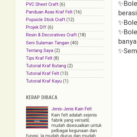
✨Bole
PVC Sheet Craft
(6)
beras
Panduan Asas Kraf Felt
(16)
Popsicle Stick Craft
(12)
✨Bole
Projek DIY
(6)
✨Bole
Resin & Decoratives Craft
(18)
banya
Seni Sulaman Tangan
(40)
✨Seme
Tentang Saya
(2)
Tips Kraf Felt
(8)
Tutorial Kraf Butang
(2)
Tutorial Kraf Felt
(13)
Tutorial Kraf Kayu
(1)
KERAP DIBACA
Jenis-Jenis Kain Felt
Kain felt adalah sejenis
fabrik yang versatil;
mudah disesuaikan untuk
pelbagai kegunaan dan
fungsi. Ia mudah diurus dan mudah