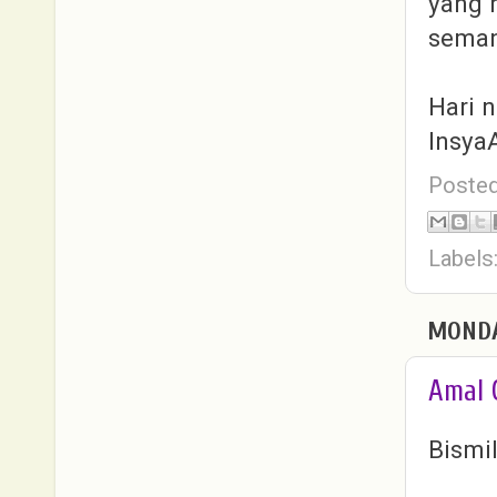
yang 
seman
Hari 
InsyaA
Poste
Labels
MONDA
Amal 
Bismi