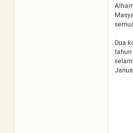
Alham
Masya
semua
Dua k
tahun
selam
Januar