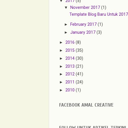
▼
2017
(5)
▼
November 2017
(1)
Template Blog Baru Untuk 2017
►
February 2017
(1)
►
January 2017
(3)
►
2016
(8)
►
2015
(35)
►
2014
(30)
►
2013
(21)
►
2012
(41)
►
2011
(24)
►
2010
(1)
FACEBOOK AMAL CREATIVE
FOLLOW UNTUK ARTIKEL TERKINI