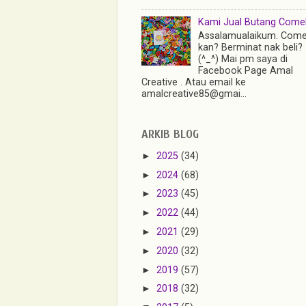
Kami Jual Butang Comel 
Assalamualaikum. Come
kan? Berminat nak beli?
(^_^) Mai pm saya di
Facebook Page Amal
Creative . Atau email ke
amalcreative85@gmai...
ARKIB BLOG
►
2025
(34)
►
2024
(68)
►
2023
(45)
►
2022
(44)
►
2021
(29)
►
2020
(32)
►
2019
(57)
►
2018
(32)