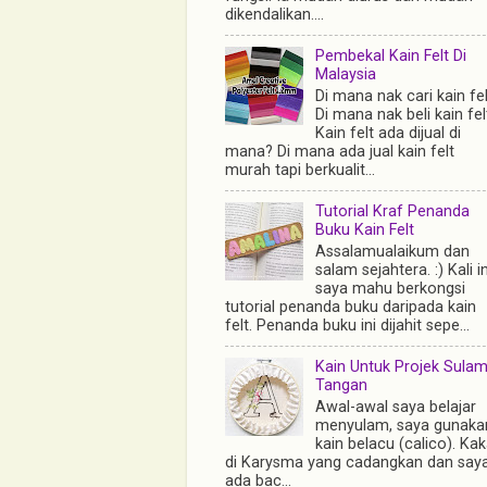
dikendalikan....
Pembekal Kain Felt Di
Malaysia
Di mana nak cari kain fe
Di mana nak beli kain fel
Kain felt ada dijual di
mana? Di mana ada jual kain felt
murah tapi berkualit...
Tutorial Kraf Penanda
Buku Kain Felt
Assalamualaikum dan
salam sejahtera. :) Kali in
saya mahu berkongsi
tutorial penanda buku daripada kain
felt. Penanda buku ini dijahit sepe...
Kain Untuk Projek Sula
Tangan
Awal-awal saya belajar
menyulam, saya gunaka
kain belacu (calico). Ka
di Karysma yang cadangkan dan say
ada bac...