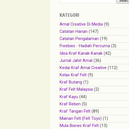
KATEGORI
Amal Creative Di Media
(9)
Catatan Harian
(147)
Catatan Pengalaman
(19)
Freebies - Hadiah Percuma
(3)
Idea Kraf Kanak-Kanak
(42)
Jurnal Jahit Amal
(36)
Kedai Kraf Amal Creative
(112)
Kelas Kraf Felt
(9)
Kraf Butang
(1)
Kraf Felt Malaysia
(2)
Kraf Kayu
(44)
Kraf Reben
(5)
Kraf Tangan Felt
(89)
Mainan Felt (Felt Toys)
(1)
Mula Bisnes Kraf Felt
(13)