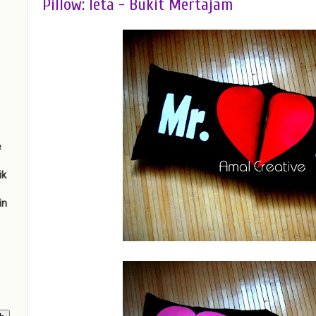
Pillow: Ieta - Bukit Mertajam
e
ik
in