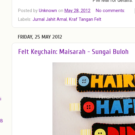
PM Mal for details.
Posted by
Unknown
on
May 28, 2012
No comments:
Labels:
Jurnal Jahit Amal
,
Kraf Tangan Felt
FRIDAY, 25 MAY 2012
Felt Keychain: Maisarah - Sungai Buloh
i
JB