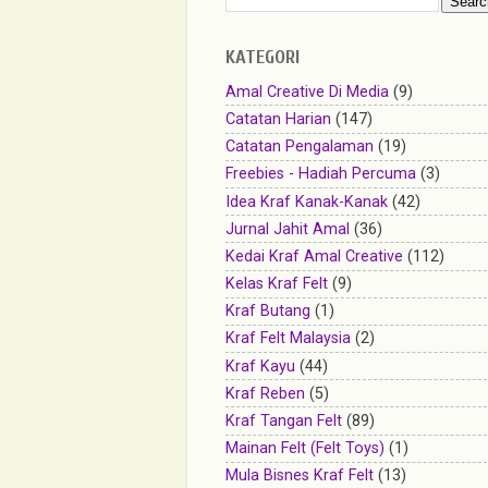
KATEGORI
Amal Creative Di Media
(9)
Catatan Harian
(147)
Catatan Pengalaman
(19)
Freebies - Hadiah Percuma
(3)
Idea Kraf Kanak-Kanak
(42)
Jurnal Jahit Amal
(36)
Kedai Kraf Amal Creative
(112)
Kelas Kraf Felt
(9)
Kraf Butang
(1)
Kraf Felt Malaysia
(2)
Kraf Kayu
(44)
Kraf Reben
(5)
Kraf Tangan Felt
(89)
Mainan Felt (Felt Toys)
(1)
Mula Bisnes Kraf Felt
(13)