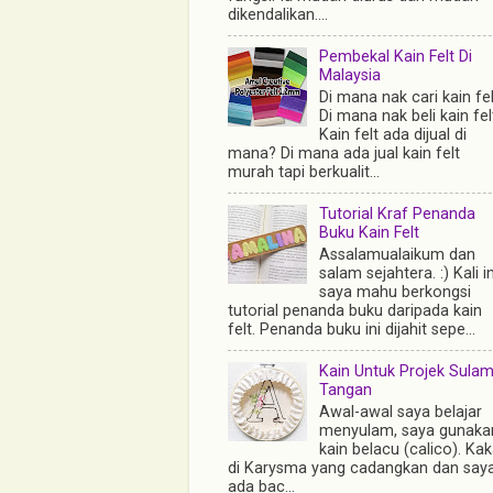
dikendalikan....
Pembekal Kain Felt Di
Malaysia
Di mana nak cari kain fe
Di mana nak beli kain fel
Kain felt ada dijual di
mana? Di mana ada jual kain felt
murah tapi berkualit...
Tutorial Kraf Penanda
Buku Kain Felt
Assalamualaikum dan
salam sejahtera. :) Kali in
saya mahu berkongsi
tutorial penanda buku daripada kain
felt. Penanda buku ini dijahit sepe...
Kain Untuk Projek Sula
Tangan
Awal-awal saya belajar
menyulam, saya gunaka
kain belacu (calico). Ka
di Karysma yang cadangkan dan say
ada bac...