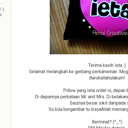
:)
l
Terima kasih Ieta :)
Selamat melangkah ke gerbang perkahwinan. Mog
Barokallahulakum!
Pillow yang Ieta order ni, depan 
Di depannya perkataan Mr. and Mrs. Di belaka
Saiznya besar sikit daripada 
So bila bergambar tu insyaAllah memang
Berminat? (^_^)