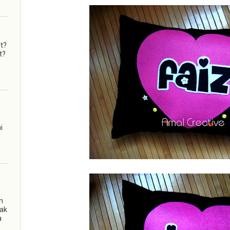
lt?
t?
i
m
n
kak
a