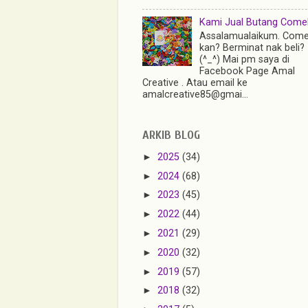
Kami Jual Butang Comel 
Assalamualaikum. Come
kan? Berminat nak beli?
(^_^) Mai pm saya di
Facebook Page Amal
Creative . Atau email ke
amalcreative85@gmai...
ARKIB BLOG
►
2025
(34)
►
2024
(68)
►
2023
(45)
►
2022
(44)
►
2021
(29)
►
2020
(32)
►
2019
(57)
►
2018
(32)