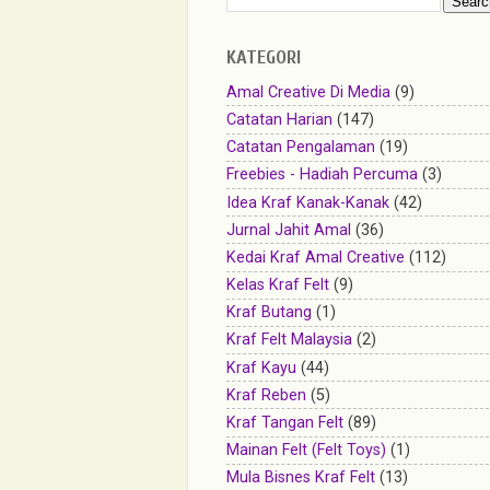
KATEGORI
Amal Creative Di Media
(9)
Catatan Harian
(147)
Catatan Pengalaman
(19)
Freebies - Hadiah Percuma
(3)
Idea Kraf Kanak-Kanak
(42)
Jurnal Jahit Amal
(36)
Kedai Kraf Amal Creative
(112)
Kelas Kraf Felt
(9)
Kraf Butang
(1)
Kraf Felt Malaysia
(2)
Kraf Kayu
(44)
Kraf Reben
(5)
Kraf Tangan Felt
(89)
Mainan Felt (Felt Toys)
(1)
Mula Bisnes Kraf Felt
(13)