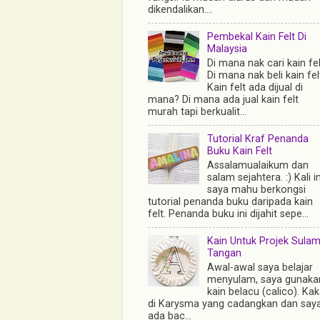
dikendalikan....
Pembekal Kain Felt Di
Malaysia
Di mana nak cari kain fe
Di mana nak beli kain fel
Kain felt ada dijual di
mana? Di mana ada jual kain felt
murah tapi berkualit...
Tutorial Kraf Penanda
Buku Kain Felt
Assalamualaikum dan
salam sejahtera. :) Kali in
saya mahu berkongsi
tutorial penanda buku daripada kain
felt. Penanda buku ini dijahit sepe...
Kain Untuk Projek Sula
Tangan
Awal-awal saya belajar
menyulam, saya gunaka
kain belacu (calico). Ka
di Karysma yang cadangkan dan say
ada bac...