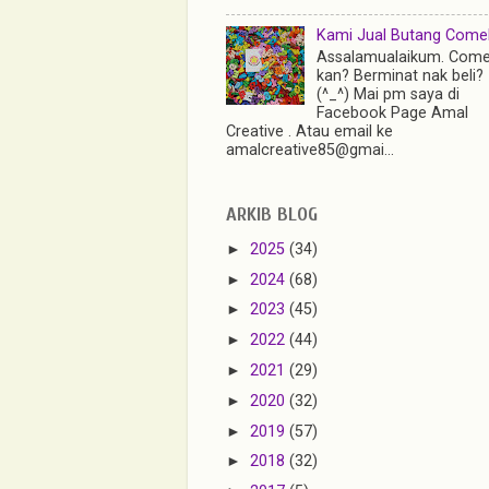
Kami Jual Butang Comel 
Assalamualaikum. Come
kan? Berminat nak beli?
(^_^) Mai pm saya di
Facebook Page Amal
Creative . Atau email ke
amalcreative85@gmai...
ARKIB BLOG
►
2025
(34)
►
2024
(68)
►
2023
(45)
►
2022
(44)
►
2021
(29)
►
2020
(32)
►
2019
(57)
►
2018
(32)