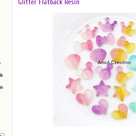
Glitter Flatback Resin
e
ik
in