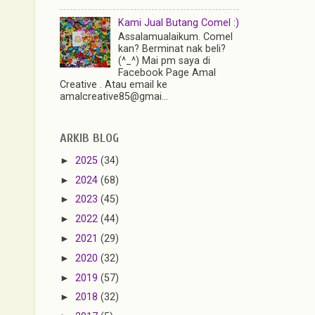
Kami Jual Butang Comel :)
Assalamualaikum. Comel
kan? Berminat nak beli?
(^_^) Mai pm saya di
Facebook Page Amal
Creative . Atau email ke
amalcreative85@gmai...
ARKIB BLOG
►
2025
(34)
►
2024
(68)
►
2023
(45)
►
2022
(44)
►
2021
(29)
►
2020
(32)
►
2019
(57)
►
2018
(32)