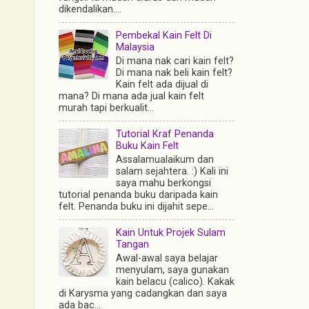
dikendalikan....
Pembekal Kain Felt Di
Malaysia
Di mana nak cari kain felt?
Di mana nak beli kain felt?
Kain felt ada dijual di
mana? Di mana ada jual kain felt
murah tapi berkualit...
Tutorial Kraf Penanda
Buku Kain Felt
Assalamualaikum dan
salam sejahtera. :) Kali ini
saya mahu berkongsi
tutorial penanda buku daripada kain
felt. Penanda buku ini dijahit sepe...
Kain Untuk Projek Sulam
Tangan
Awal-awal saya belajar
menyulam, saya gunakan
kain belacu (calico). Kakak
di Karysma yang cadangkan dan saya
ada bac...