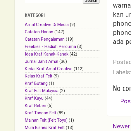
warna
kan un
KATEGORI
phone
Amal Creative Di Media
(9)
phone
Catatan Harian
(147)
Catatan Pengalaman
(19)
ada p
Freebies - Hadiah Percuma
(3)
Idea Kraf Kanak-Kanak
(42)
Poste
Jurnal Jahit Amal
(36)
Kedai Kraf Amal Creative
(112)
Labels
Kelas Kraf Felt
(9)
Kraf Butang
(1)
No co
Kraf Felt Malaysia
(2)
Kraf Kayu
(44)
Pos
Kraf Reben
(5)
Kraf Tangan Felt
(89)
Mainan Felt (Felt Toys)
(1)
Newer
Mula Bisnes Kraf Felt
(13)