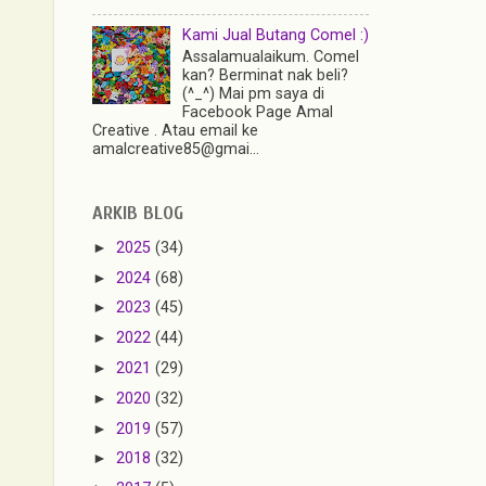
Kami Jual Butang Comel :)
Assalamualaikum. Comel
kan? Berminat nak beli?
(^_^) Mai pm saya di
Facebook Page Amal
Creative . Atau email ke
amalcreative85@gmai...
ARKIB BLOG
►
2025
(34)
►
2024
(68)
►
2023
(45)
►
2022
(44)
►
2021
(29)
►
2020
(32)
►
2019
(57)
►
2018
(32)