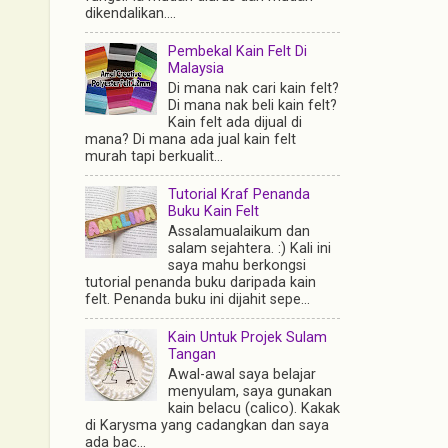
dikendalikan....
Pembekal Kain Felt Di
Malaysia
Di mana nak cari kain felt?
Di mana nak beli kain felt?
Kain felt ada dijual di
mana? Di mana ada jual kain felt
murah tapi berkualit...
Tutorial Kraf Penanda
Buku Kain Felt
Assalamualaikum dan
salam sejahtera. :) Kali ini
saya mahu berkongsi
tutorial penanda buku daripada kain
felt. Penanda buku ini dijahit sepe...
Kain Untuk Projek Sulam
Tangan
Awal-awal saya belajar
menyulam, saya gunakan
kain belacu (calico). Kakak
di Karysma yang cadangkan dan saya
ada bac...