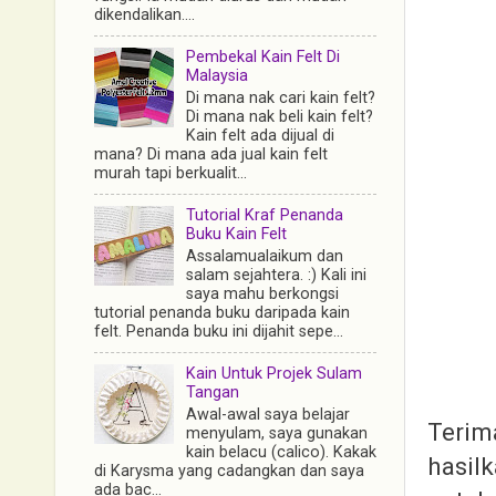
dikendalikan....
Pembekal Kain Felt Di
Malaysia
Di mana nak cari kain felt?
Di mana nak beli kain felt?
Kain felt ada dijual di
mana? Di mana ada jual kain felt
murah tapi berkualit...
Tutorial Kraf Penanda
Buku Kain Felt
Assalamualaikum dan
salam sejahtera. :) Kali ini
saya mahu berkongsi
tutorial penanda buku daripada kain
felt. Penanda buku ini dijahit sepe...
Kain Untuk Projek Sulam
Tangan
Awal-awal saya belajar
Terim
menyulam, saya gunakan
kain belacu (calico). Kakak
hasil
di Karysma yang cadangkan dan saya
ada bac...