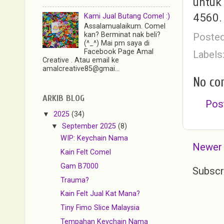
untuk
4560.
Kami Jual Butang Comel :)
Assalamualaikum. Comel
kan? Berminat nak beli?
Poste
(^_^) Mai pm saya di
Facebook Page Amal
Labels
Creative . Atau email ke
amalcreative85@gmai...
No co
ARKIB BLOG
Pos
▼
2025
(34)
▼
September 2025
(8)
WIP: Keychain Nama
Newer
Kain Felt Comel
Gam B7000
Subscr
Trauma?
Kain Felt Jual Kat Mana?
Tiny Fimo Slice Malaysia
Tempahan Keychain Nama