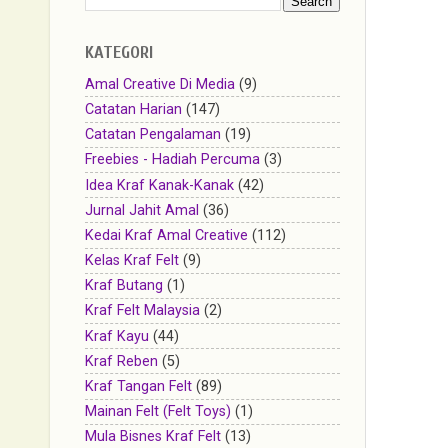
KATEGORI
Amal Creative Di Media
(9)
Catatan Harian
(147)
Catatan Pengalaman
(19)
Freebies - Hadiah Percuma
(3)
Idea Kraf Kanak-Kanak
(42)
Jurnal Jahit Amal
(36)
Kedai Kraf Amal Creative
(112)
Kelas Kraf Felt
(9)
Kraf Butang
(1)
Kraf Felt Malaysia
(2)
Kraf Kayu
(44)
Kraf Reben
(5)
Kraf Tangan Felt
(89)
Mainan Felt (Felt Toys)
(1)
Mula Bisnes Kraf Felt
(13)