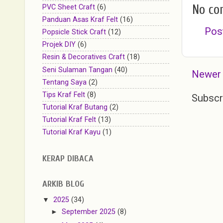
No co
PVC Sheet Craft
(6)
Panduan Asas Kraf Felt
(16)
Pos
Popsicle Stick Craft
(12)
Projek DIY
(6)
Resin & Decoratives Craft
(18)
Seni Sulaman Tangan
(40)
Newer
Tentang Saya
(2)
Tips Kraf Felt
(8)
Subscr
Tutorial Kraf Butang
(2)
Tutorial Kraf Felt
(13)
Tutorial Kraf Kayu
(1)
KERAP DIBACA
ARKIB BLOG
▼
2025
(34)
►
September 2025
(8)