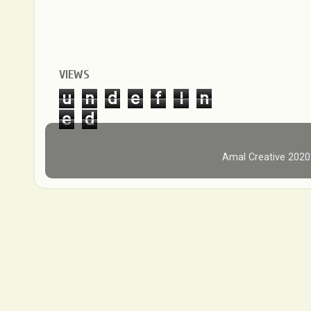
VIEWS
u
n
d
e
f
i
n
e
d
Amal Creative 202