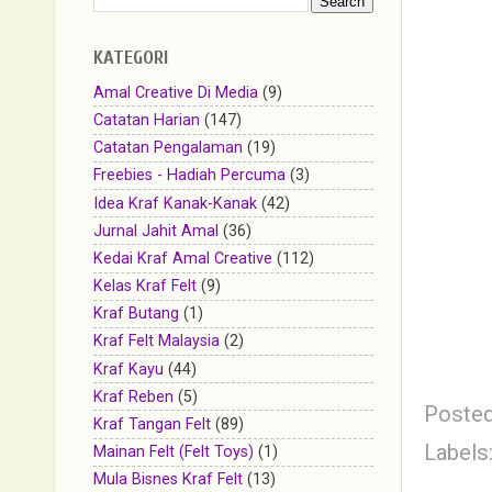
KATEGORI
Amal Creative Di Media
(9)
Catatan Harian
(147)
Catatan Pengalaman
(19)
Freebies - Hadiah Percuma
(3)
Idea Kraf Kanak-Kanak
(42)
Jurnal Jahit Amal
(36)
Kedai Kraf Amal Creative
(112)
Kelas Kraf Felt
(9)
Kraf Butang
(1)
Kraf Felt Malaysia
(2)
Kraf Kayu
(44)
Kraf Reben
(5)
Poste
Kraf Tangan Felt
(89)
Labels
Mainan Felt (Felt Toys)
(1)
Mula Bisnes Kraf Felt
(13)