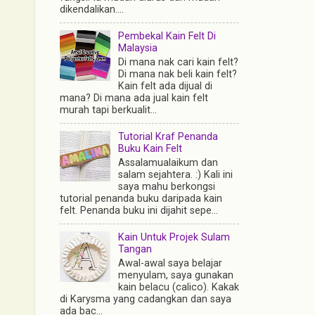
dikendalikan....
Pembekal Kain Felt Di
Malaysia
Di mana nak cari kain felt?
Di mana nak beli kain felt?
Kain felt ada dijual di
mana? Di mana ada jual kain felt
murah tapi berkualit...
Tutorial Kraf Penanda
Buku Kain Felt
Assalamualaikum dan
salam sejahtera. :) Kali ini
saya mahu berkongsi
tutorial penanda buku daripada kain
felt. Penanda buku ini dijahit sepe...
Kain Untuk Projek Sulam
Tangan
Awal-awal saya belajar
menyulam, saya gunakan
kain belacu (calico). Kakak
di Karysma yang cadangkan dan saya
ada bac...