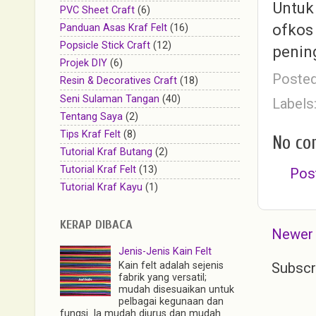
Untuk
PVC Sheet Craft
(6)
ofkos 
Panduan Asas Kraf Felt
(16)
Popsicle Stick Craft
(12)
penin
Projek DIY
(6)
Poste
Resin & Decoratives Craft
(18)
Seni Sulaman Tangan
(40)
Labels
Tentang Saya
(2)
Tips Kraf Felt
(8)
No co
Tutorial Kraf Butang
(2)
Tutorial Kraf Felt
(13)
Pos
Tutorial Kraf Kayu
(1)
KERAP DIBACA
Newer
Jenis-Jenis Kain Felt
Kain felt adalah sejenis
Subscr
fabrik yang versatil;
mudah disesuaikan untuk
pelbagai kegunaan dan
fungsi. Ia mudah diurus dan mudah