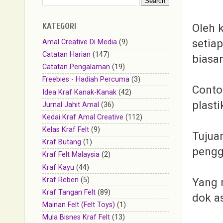
KATEGORI
Oleh k
setiap
Amal Creative Di Media
(9)
Catatan Harian
(147)
biasa
Catatan Pengalaman
(19)
Freebies - Hadiah Percuma
(3)
Conto
Idea Kraf Kanak-Kanak
(42)
plast
Jurnal Jahit Amal
(36)
Kedai Kraf Amal Creative
(112)
Kelas Kraf Felt
(9)
Tujua
Kraf Butang
(1)
pengg
Kraf Felt Malaysia
(2)
Kraf Kayu
(44)
Yang 
Kraf Reben
(5)
Kraf Tangan Felt
(89)
dok as
Mainan Felt (Felt Toys)
(1)
Mula Bisnes Kraf Felt
(13)