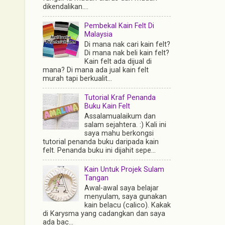
dikendalikan....
Pembekal Kain Felt Di
Malaysia
Di mana nak cari kain felt?
Di mana nak beli kain felt?
Kain felt ada dijual di
mana? Di mana ada jual kain felt
murah tapi berkualit...
Tutorial Kraf Penanda
Buku Kain Felt
Assalamualaikum dan
salam sejahtera. :) Kali ini
saya mahu berkongsi
tutorial penanda buku daripada kain
felt. Penanda buku ini dijahit sepe...
Kain Untuk Projek Sulam
Tangan
Awal-awal saya belajar
menyulam, saya gunakan
kain belacu (calico). Kakak
di Karysma yang cadangkan dan saya
ada bac...