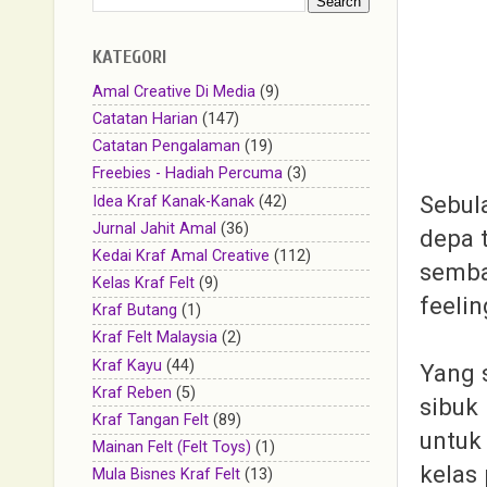
KATEGORI
Amal Creative Di Media
(9)
Catatan Harian
(147)
Catatan Pengalaman
(19)
Freebies - Hadiah Percuma
(3)
Sebula
Idea Kraf Kanak-Kanak
(42)
Jurnal Jahit Amal
(36)
depa t
Kedai Kraf Amal Creative
(112)
semba
Kelas Kraf Felt
(9)
feelin
Kraf Butang
(1)
Kraf Felt Malaysia
(2)
Kraf Kayu
(44)
Yang s
Kraf Reben
(5)
sibuk
Kraf Tangan Felt
(89)
untuk
Mainan Felt (Felt Toys)
(1)
kelas 
Mula Bisnes Kraf Felt
(13)