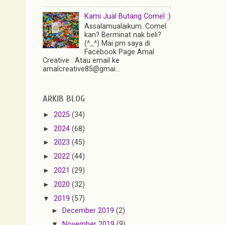
Kami Jual Butang Comel :)
Assalamualaikum. Comel
kan? Berminat nak beli?
(^_^) Mai pm saya di
Facebook Page Amal
Creative . Atau email ke
amalcreative85@gmai...
ARKIB BLOG
►
2025
(34)
►
2024
(68)
►
2023
(45)
►
2022
(44)
►
2021
(29)
►
2020
(32)
▼
2019
(57)
►
December 2019
(2)
▼
November 2019
(9)