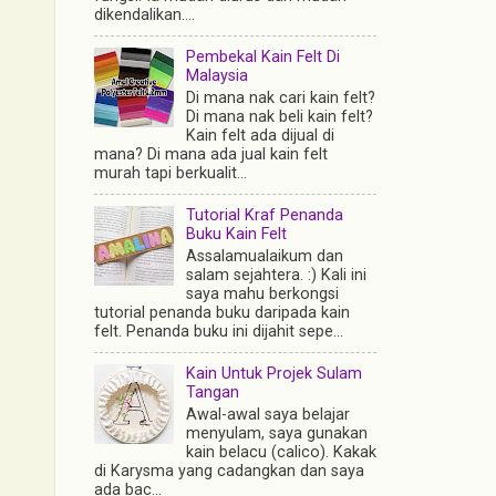
dikendalikan....
Pembekal Kain Felt Di
Malaysia
Di mana nak cari kain felt?
Di mana nak beli kain felt?
Kain felt ada dijual di
mana? Di mana ada jual kain felt
murah tapi berkualit...
Tutorial Kraf Penanda
Buku Kain Felt
Assalamualaikum dan
salam sejahtera. :) Kali ini
saya mahu berkongsi
tutorial penanda buku daripada kain
felt. Penanda buku ini dijahit sepe...
Kain Untuk Projek Sulam
Tangan
Awal-awal saya belajar
menyulam, saya gunakan
kain belacu (calico). Kakak
di Karysma yang cadangkan dan saya
ada bac...