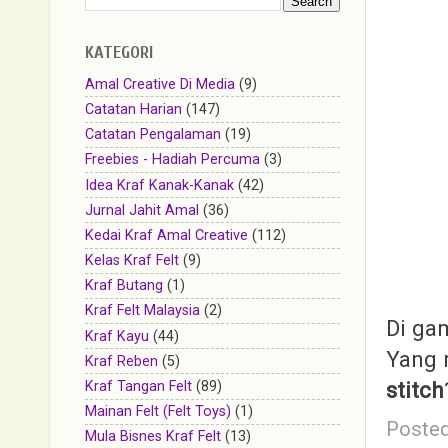
KATEGORI
Amal Creative Di Media
(9)
Catatan Harian
(147)
Catatan Pengalaman
(19)
Freebies - Hadiah Percuma
(3)
Idea Kraf Kanak-Kanak
(42)
Jurnal Jahit Amal
(36)
Kedai Kraf Amal Creative
(112)
Kelas Kraf Felt
(9)
Kraf Butang
(1)
Kraf Felt Malaysia
(2)
Di ga
Kraf Kayu
(44)
Yang 
Kraf Reben
(5)
stitch
Kraf Tangan Felt
(89)
Mainan Felt (Felt Toys)
(1)
Poste
Mula Bisnes Kraf Felt
(13)