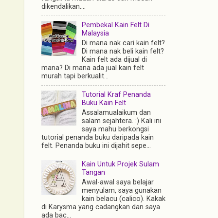
dikendalikan....
Pembekal Kain Felt Di
Malaysia
Di mana nak cari kain felt?
Di mana nak beli kain felt?
Kain felt ada dijual di
mana? Di mana ada jual kain felt
murah tapi berkualit...
Tutorial Kraf Penanda
Buku Kain Felt
Assalamualaikum dan
salam sejahtera. :) Kali ini
saya mahu berkongsi
tutorial penanda buku daripada kain
felt. Penanda buku ini dijahit sepe...
Kain Untuk Projek Sulam
Tangan
Awal-awal saya belajar
menyulam, saya gunakan
kain belacu (calico). Kakak
di Karysma yang cadangkan dan saya
ada bac...