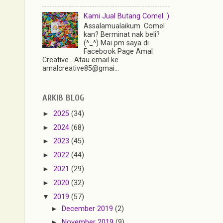
Kami Jual Butang Comel :)
Assalamualaikum. Comel
kan? Berminat nak beli?
(^_^) Mai pm saya di
Facebook Page Amal
Creative . Atau email ke
amalcreative85@gmai...
ARKIB BLOG
►
2025
(34)
►
2024
(68)
►
2023
(45)
►
2022
(44)
►
2021
(29)
►
2020
(32)
▼
2019
(57)
►
December 2019
(2)
►
November 2019
(9)