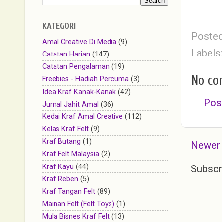
KATEGORI
Poste
Amal Creative Di Media
(9)
Labels
Catatan Harian
(147)
Catatan Pengalaman
(19)
No co
Freebies - Hadiah Percuma
(3)
Idea Kraf Kanak-Kanak
(42)
Pos
Jurnal Jahit Amal
(36)
Kedai Kraf Amal Creative
(112)
Kelas Kraf Felt
(9)
Kraf Butang
(1)
Newer
Kraf Felt Malaysia
(2)
Kraf Kayu
(44)
Subscr
Kraf Reben
(5)
Kraf Tangan Felt
(89)
Mainan Felt (Felt Toys)
(1)
Mula Bisnes Kraf Felt
(13)