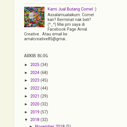
Kami Jual Butang Comel :)
Assalamualaikum. Comel
kan? Berminat nak beli?
(^_^) Mai pm saya di
Facebook Page Amal
Creative . Atau email ke
amalcreative85@gmai...
ARKIB BLOG
►
2025
(34)
►
2024
(68)
►
2023
(45)
►
2022
(44)
►
2021
(29)
►
2020
(32)
►
2019
(57)
▼
2018
(32)
►
November 2018
(5)