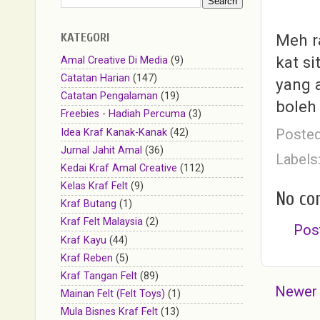
KATEGORI
Meh r
kat si
Amal Creative Di Media
(9)
Catatan Harian
(147)
yang 
Catatan Pengalaman
(19)
boleh 
Freebies - Hadiah Percuma
(3)
Poste
Idea Kraf Kanak-Kanak
(42)
Jurnal Jahit Amal
(36)
Labels
Kedai Kraf Amal Creative
(112)
Kelas Kraf Felt
(9)
No co
Kraf Butang
(1)
Kraf Felt Malaysia
(2)
Pos
Kraf Kayu
(44)
Kraf Reben
(5)
Kraf Tangan Felt
(89)
Newer
Mainan Felt (Felt Toys)
(1)
Mula Bisnes Kraf Felt
(13)