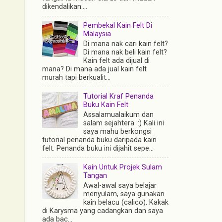
dikendalikan....
Pembekal Kain Felt Di
Malaysia
Di mana nak cari kain felt?
Di mana nak beli kain felt?
Kain felt ada dijual di
mana? Di mana ada jual kain felt
murah tapi berkualit...
Tutorial Kraf Penanda
Buku Kain Felt
Assalamualaikum dan
salam sejahtera. :) Kali ini
saya mahu berkongsi
tutorial penanda buku daripada kain
felt. Penanda buku ini dijahit sepe...
Kain Untuk Projek Sulam
Tangan
Awal-awal saya belajar
menyulam, saya gunakan
kain belacu (calico). Kakak
di Karysma yang cadangkan dan saya
ada bac...