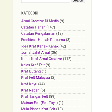
KATEGORI
Amal Creative Di Media
(9)
Catatan Harian
(147)
Catatan Pengalaman
(19)
Freebies - Hadiah Percuma
(3)
Idea Kraf Kanak-Kanak
(42)
Jurnal Jahit Amal
(36)
Kedai Kraf Amal Creative
(112)
Kelas Kraf Felt
(9)
Kraf Butang
(1)
Kraf Felt Malaysia
(2)
Kraf Kayu
(44)
Kraf Reben
(5)
Kraf Tangan Felt
(89)
Mainan Felt (Felt Toys)
(1)
Mula Bisnes Kraf Felt
(13)