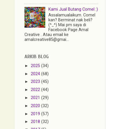
Kami Jual Butang Comel :)
Assalamualaikum. Comel
kan? Berminat nak beli?
(^_^) Mai pm saya di
Facebook Page Amal
Creative . Atau email ke
amalcreative85@gmai...
ARKIB BLOG
►
2025
(34)
►
2024
(68)
►
2023
(45)
►
2022
(44)
►
2021
(29)
►
2020
(32)
►
2019
(57)
►
2018
(32)