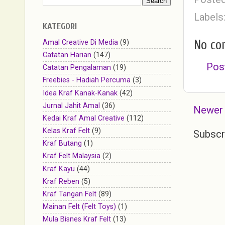
Labels
KATEGORI
No co
Amal Creative Di Media
(9)
Catatan Harian
(147)
Pos
Catatan Pengalaman
(19)
Freebies - Hadiah Percuma
(3)
Idea Kraf Kanak-Kanak
(42)
Jurnal Jahit Amal
(36)
Newer
Kedai Kraf Amal Creative
(112)
Kelas Kraf Felt
(9)
Subscr
Kraf Butang
(1)
Kraf Felt Malaysia
(2)
Kraf Kayu
(44)
Kraf Reben
(5)
Kraf Tangan Felt
(89)
Mainan Felt (Felt Toys)
(1)
Mula Bisnes Kraf Felt
(13)