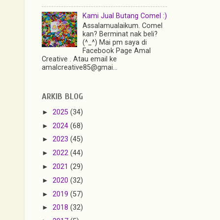
Kami Jual Butang Comel :)
Assalamualaikum. Comel
kan? Berminat nak beli?
(^_^) Mai pm saya di
Facebook Page Amal
Creative . Atau email ke
amalcreative85@gmai...
ARKIB BLOG
►
2025
(34)
►
2024
(68)
►
2023
(45)
►
2022
(44)
►
2021
(29)
►
2020
(32)
►
2019
(57)
►
2018
(32)