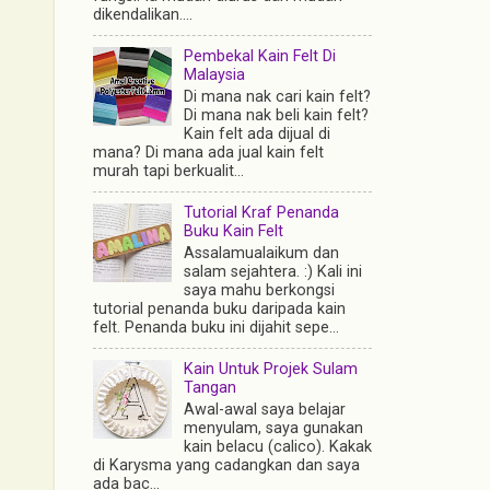
dikendalikan....
Pembekal Kain Felt Di
Malaysia
Di mana nak cari kain felt?
Di mana nak beli kain felt?
Kain felt ada dijual di
mana? Di mana ada jual kain felt
murah tapi berkualit...
Tutorial Kraf Penanda
Buku Kain Felt
Assalamualaikum dan
salam sejahtera. :) Kali ini
saya mahu berkongsi
tutorial penanda buku daripada kain
felt. Penanda buku ini dijahit sepe...
Kain Untuk Projek Sulam
Tangan
Awal-awal saya belajar
menyulam, saya gunakan
kain belacu (calico). Kakak
di Karysma yang cadangkan dan saya
ada bac...