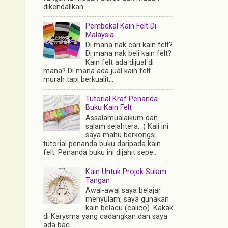
dikendalikan....
Pembekal Kain Felt Di
Malaysia
Di mana nak cari kain felt?
Di mana nak beli kain felt?
Kain felt ada dijual di
mana? Di mana ada jual kain felt
murah tapi berkualit...
Tutorial Kraf Penanda
Buku Kain Felt
Assalamualaikum dan
salam sejahtera. :) Kali ini
saya mahu berkongsi
tutorial penanda buku daripada kain
felt. Penanda buku ini dijahit sepe...
Kain Untuk Projek Sulam
Tangan
Awal-awal saya belajar
menyulam, saya gunakan
kain belacu (calico). Kakak
di Karysma yang cadangkan dan saya
ada bac...