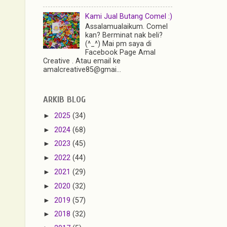
Kami Jual Butang Comel :)
Assalamualaikum. Comel
kan? Berminat nak beli?
(^_^) Mai pm saya di
Facebook Page Amal
Creative . Atau email ke
amalcreative85@gmai...
ARKIB BLOG
►
2025
(34)
►
2024
(68)
►
2023
(45)
►
2022
(44)
►
2021
(29)
►
2020
(32)
►
2019
(57)
►
2018
(32)