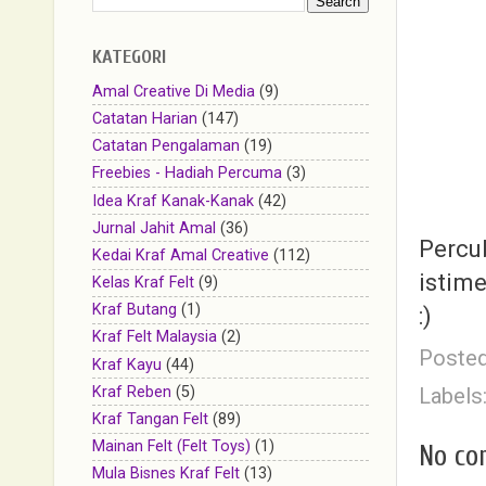
KATEGORI
Amal Creative Di Media
(9)
Catatan Harian
(147)
Catatan Pengalaman
(19)
Freebies - Hadiah Percuma
(3)
Idea Kraf Kanak-Kanak
(42)
Jurnal Jahit Amal
(36)
Percu
Kedai Kraf Amal Creative
(112)
istim
Kelas Kraf Felt
(9)
Kraf Butang
(1)
:)
Kraf Felt Malaysia
(2)
Poste
Kraf Kayu
(44)
Labels
Kraf Reben
(5)
Kraf Tangan Felt
(89)
Mainan Felt (Felt Toys)
(1)
No co
Mula Bisnes Kraf Felt
(13)