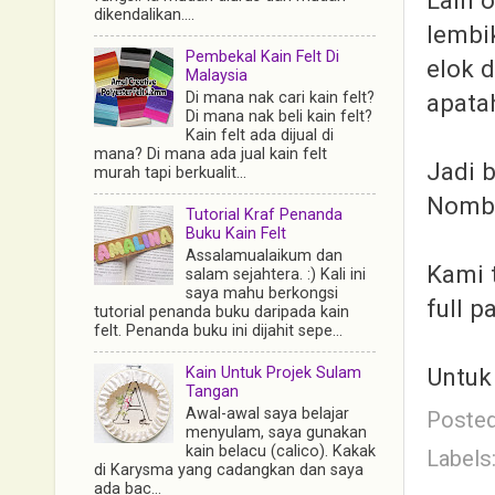
dikendalikan....
lembi
Pembekal Kain Felt Di
elok 
Malaysia
apatah
Di mana nak cari kain felt?
Di mana nak beli kain felt?
Kain felt ada dijual di
mana? Di mana ada jual kain felt
Jadi 
murah tapi berkualit...
Nomb
Tutorial Kraf Penanda
Buku Kain Felt
Assalamualaikum dan
Kami 
salam sejahtera. :) Kali ini
saya mahu berkongsi
full p
tutorial penanda buku daripada kain
felt. Penanda buku ini dijahit sepe...
Untuk 
Kain Untuk Projek Sulam
Tangan
Awal-awal saya belajar
Poste
menyulam, saya gunakan
kain belacu (calico). Kakak
Labels
di Karysma yang cadangkan dan saya
ada bac...