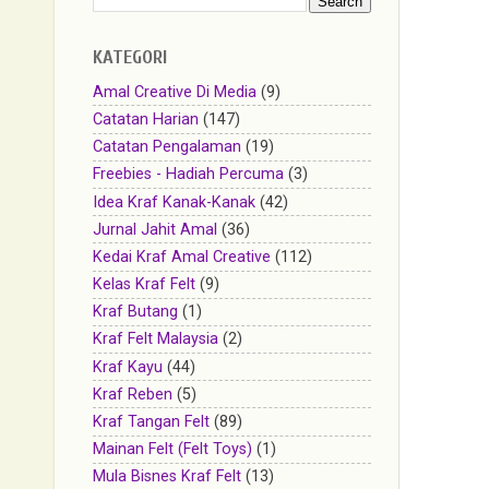
KATEGORI
Amal Creative Di Media
(9)
Catatan Harian
(147)
Catatan Pengalaman
(19)
Freebies - Hadiah Percuma
(3)
Idea Kraf Kanak-Kanak
(42)
Jurnal Jahit Amal
(36)
Kedai Kraf Amal Creative
(112)
Kelas Kraf Felt
(9)
Kraf Butang
(1)
Kraf Felt Malaysia
(2)
Kraf Kayu
(44)
Kraf Reben
(5)
Kraf Tangan Felt
(89)
Mainan Felt (Felt Toys)
(1)
Mula Bisnes Kraf Felt
(13)