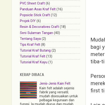
PVC Sheet Craft
(6)
Panduan Asas Kraf Felt
(16)
Popsicle Stick Craft
(12)
Projek DIY
(6)
Resin & Decoratives Craft
(18)
Seni Sulaman Tangan
(40)
Mudah
Tentang Saya
(2)
Tips Kraf Felt
(8)
bagi 
Tutorial Kraf Butang
(2)
meter 
Tutorial Kraf Felt
(13)
tiba-t
Tutorial Kraf Kayu
(1)
KERAP DIBACA
Person
merek
Jenis-Jenis Kain Felt
Kain felt adalah sejenis
first t
fabrik yang versatil;
mudah disesuaikan untuk
pelbagai kegunaan dan
Lain 
fungsi. Ia mudah diurus dan mudah