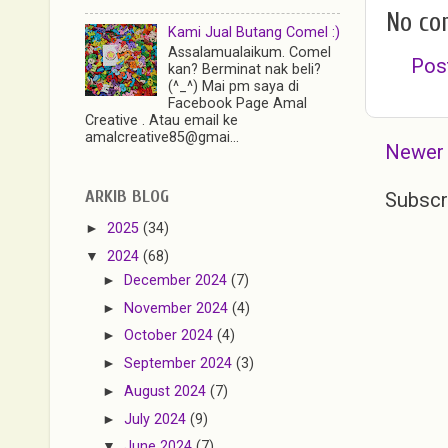
No co
Kami Jual Butang Comel :)
Assalamualaikum. Comel
Pos
kan? Berminat nak beli?
(^_^) Mai pm saya di
Facebook Page Amal
Creative . Atau email ke
amalcreative85@gmai...
Newer
ARKIB BLOG
Subscr
►
2025
(34)
▼
2024
(68)
►
December 2024
(7)
►
November 2024
(4)
►
October 2024
(4)
►
September 2024
(3)
►
August 2024
(7)
►
July 2024
(9)
▼
June 2024
(7)